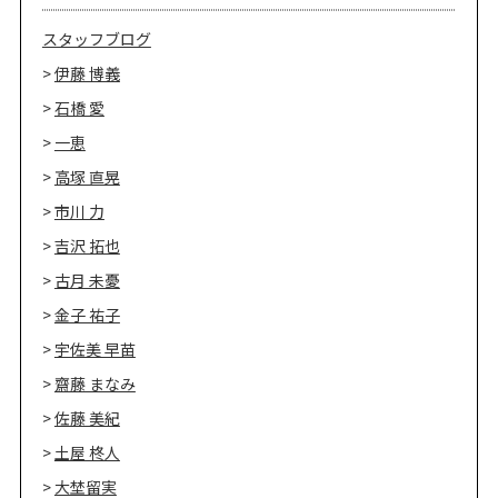
スタッフブログ
伊藤 博義
石橋 愛
一恵
高塚 直晃
市川 力
吉沢 拓也
古月 未憂
金子 祐子
宇佐美 早苗
齋藤 まなみ
佐藤 美紀
土屋 柊人
大埜留実