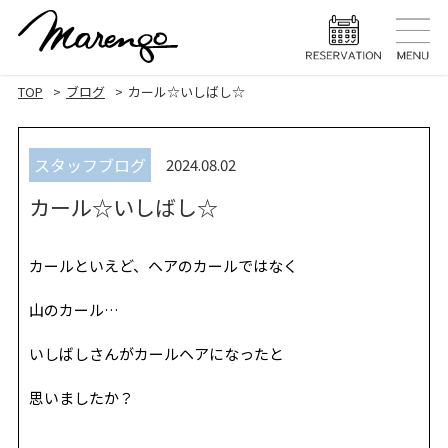
TOP
トップ
TOP
ブログ
カール☆いしばし☆
MENU
メニュー
スタッフブログ
2024.08.02
HAIR STYLE
ヘアスタ
カール☆いしばし☆
HAIR CARE
ヘアケア
HEAD SPA
ヘッドスパ
カールといえど、ヘアのカールではなく
EYELASH
山のカール…
まつげエク
いしばしさんがカールヘアになったと
STAFF
スタッフ
思いましたか？
BLOG
ブログ