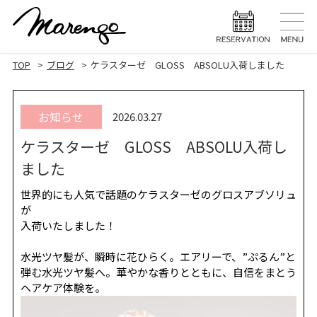
TOP
トップ
TOP
ブログ
ケラスターゼ GLOSS ABSOLU入荷しました
MENU
メニュー
お知らせ
2026.03.27
HAIR STYLE
ヘアスタ
ケラスターゼ GLOSS ABSOLU入荷し
HAIR CARE
ヘアケア
ました
HEAD SPA
ヘッドスパ
世界的にも人気で話題のケラスターゼのグロスアブソリュ
が
EYELASH
まつげエク
入荷いたしました！
STAFF
スタッフ
水光ツヤ髪が、瞬時に花ひらく。エアリーで、”ぷるん”と
弾む水光ツヤ髪へ。華やかな香りとともに、自信をまとう
BLOG
ブログ
ヘアケア体験を。