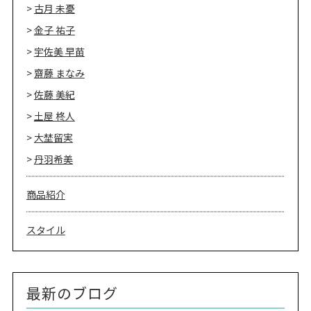
古月 未憂
金子 祐子
宇佐美 早苗
齋藤 まなみ
佐藤 美紀
土屋 柊人
大埜留実
丹羽希美
商品紹介
スタイル
最新のブログ