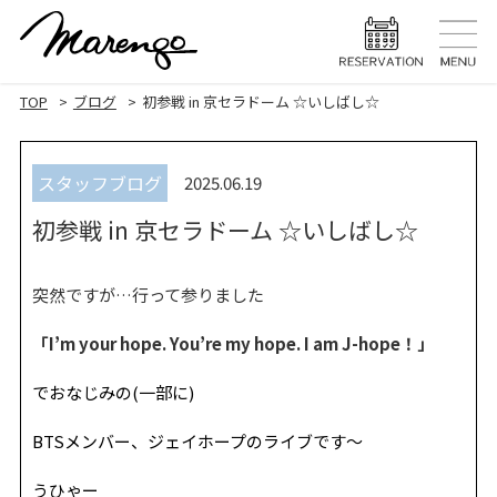
TOP
トップ
TOP
ブログ
初参戦 in 京セラドーム ☆いしばし☆
MENU
メニュー
スタッフブログ
2025.06.19
HAIR STYLE
ヘアスタ
初参戦 in 京セラドーム ☆いしばし☆
HAIR CARE
ヘアケア
HEAD SPA
ヘッドスパ
突然ですが…行って参りました
EYELASH
「I’m your hope. You’re my hope. I am J-hope！」
まつげエク
でおなじみの(一部に)
STAFF
スタッフ
BTSメンバー、ジェイホープのライブです〜
BLOG
ブログ
うひゃー