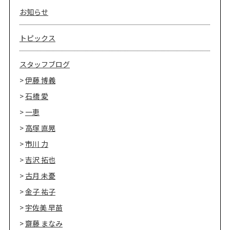
お知らせ
トピックス
スタッフブログ
伊藤 博義
石橋 愛
一恵
高塚 直晃
市川 力
吉沢 拓也
古月 未憂
金子 祐子
宇佐美 早苗
齋藤 まなみ