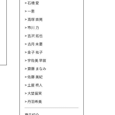
石橋 愛
一恵
高塚 直晃
市川 力
吉沢 拓也
古月 未憂
金子 祐子
宇佐美 早苗
齋藤 まなみ
佐藤 美紀
土屋 柊人
大埜留実
丹羽希美
商品紹介