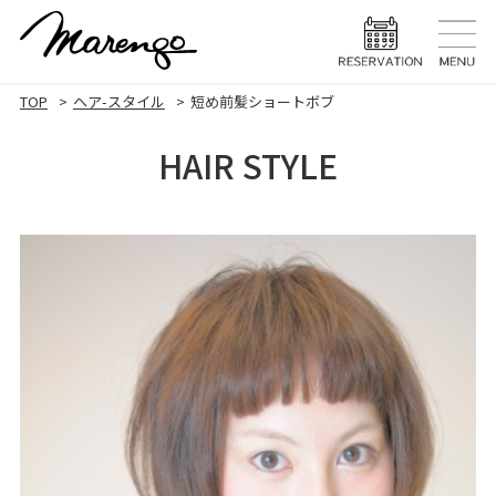
TOP
トップ
TOP
ヘア-スタイル
短め前髪ショートボブ
MENU
メニュー
HAIR STYLE
HAIR STYLE
ヘアスタ
HAIR CARE
ヘアケア
HEAD SPA
ヘッドスパ
EYELASH
まつげエク
STAFF
スタッフ
BLOG
ブログ