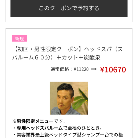
このクーポンで
予約する
新規
【初回・男性限定クーポン】ヘッドスパ（ス
パルーム６０分）＋カット＋炭酸泉
¥10670
通常価格：¥11220
※
男性限定メニュー
です。
・
専用ヘッドスパルーム
で至福のひととき。
・美容業界最上級ベッドタイプ型シャンプー台での極