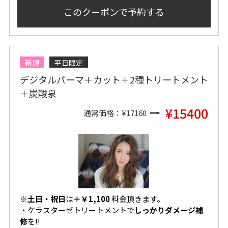
このクーポンで
予約する
新規
平日限定
デジタルパーマ＋カット＋2種トリートメント
＋炭酸泉
¥15400
通常価格：¥17160
※
土日・祝日
は
＋￥1,100
料金頂きます。
・
ケラスターゼトリートメントで
しっかりダメージ補
修
を!!