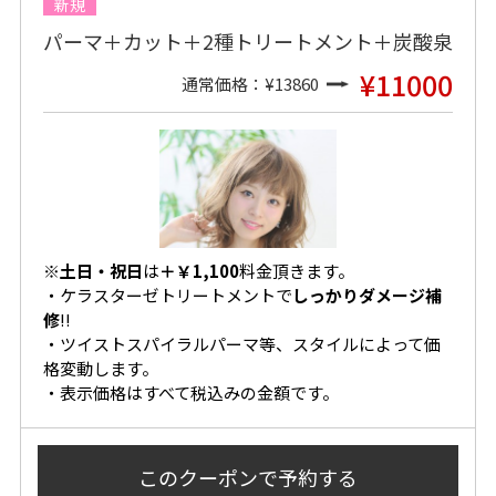
新規
パーマ＋カット＋2種トリートメント＋炭酸泉
¥11000
通常価格：¥13860
※
土日・祝日
は
＋￥1,100
料金頂きます。
・
ケラスターゼトリートメントで
しっかりダメージ補
修
!!
・
ツイストスパイラルパーマ等、スタイルによって価
格変動します。
・表示価格はすべて税込みの金額です。
このクーポンで
予約する