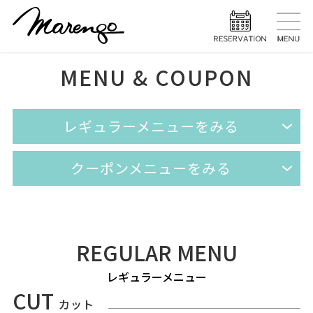
TOP
トップ
MENU & COUPON
MENU
メニュー
HAIR STYLE
ヘアスタ
レギュラーメニューをみる
HAIR CARE
ヘアケア
クーポンメニューをみる
HEAD SPA
ヘッドスパ
EYELASH
まつげエク
REGULAR MENU
STAFF
スタッフ
レギュラーメニュー
BLOG
ブログ
CUT
カット