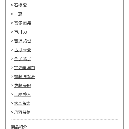
石橋 愛
一恵
高塚 直晃
市川 力
吉沢 拓也
古月 未憂
金子 祐子
宇佐美 早苗
齋藤 まなみ
佐藤 美紀
土屋 柊人
大埜留実
丹羽希美
商品紹介