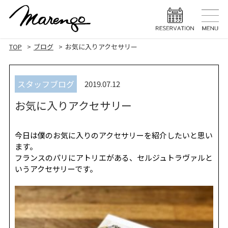
TOP
トップ
TOP
ブログ
お気に入りアクセサリー
MENU
メニュー
スタッフブログ
2019.07.12
HAIR STYLE
ヘアスタ
お気に入りアクセサリー
HAIR CARE
ヘアケア
HEAD SPA
ヘッドスパ
今日は僕のお気に入りのアクセサリーを紹介したいと思い
ます。
EYELASH
フランスのパリにアトリエがある、セルジュトラヴァルと
まつげエク
いうアクセサリーです。
STAFF
スタッフ
BLOG
ブログ