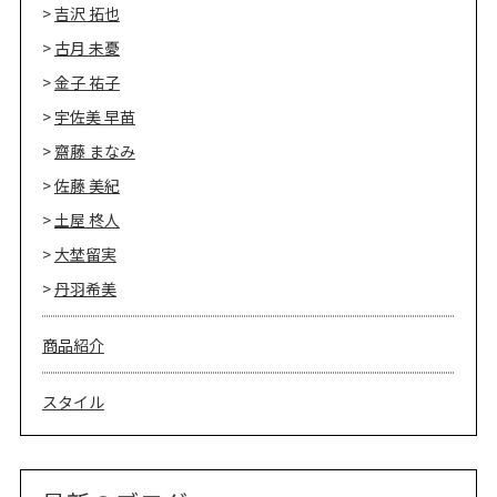
吉沢 拓也
古月 未憂
金子 祐子
宇佐美 早苗
齋藤 まなみ
佐藤 美紀
土屋 柊人
大埜留実
丹羽希美
商品紹介
スタイル