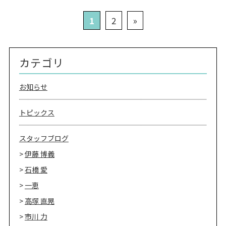
1
2
»
カテゴリ
お知らせ
トピックス
スタッフブログ
伊藤 博義
石橋 愛
一恵
高塚 直晃
市川 力