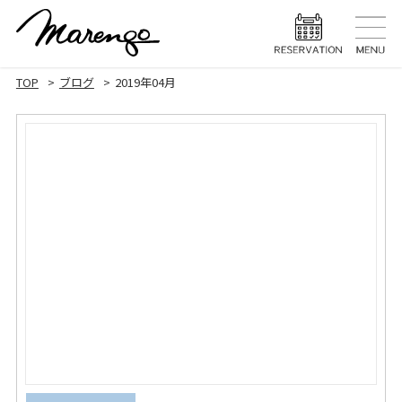
TOP
トップ
TOP
ブログ
2019年04月
MENU
メニュー
HAIR STYLE
ヘアスタ
HAIR CARE
ヘアケア
HEAD SPA
ヘッドスパ
EYELASH
まつげエク
STAFF
スタッフ
BLOG
ブログ