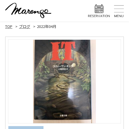
TOP
トップ
TOP
ブログ
2022年04月
MENU
メニュー
HAIR STYLE
ヘアスタ
HAIR CARE
ヘアケア
HEAD SPA
ヘッドスパ
EYELASH
まつげエク
STAFF
スタッフ
BLOG
ブログ