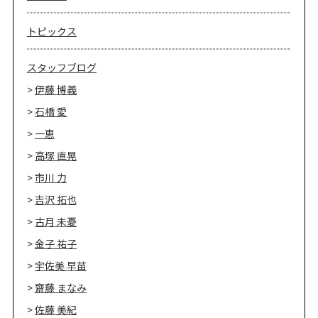
トピックス
スタッフブログ
伊藤 博義
石橋 愛
一恵
高塚 直晃
市川 力
吉沢 拓也
古月 未憂
金子 祐子
宇佐美 早苗
齋藤 まなみ
佐藤 美紀