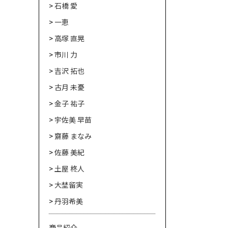
石橋 愛
一恵
高塚 直晃
市川 力
吉沢 拓也
古月 未憂
金子 祐子
宇佐美 早苗
齋藤 まなみ
佐藤 美紀
土屋 柊人
大埜留実
丹羽希美
商品紹介