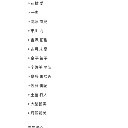
石橋 愛
一恵
高塚 直晃
市川 力
吉沢 拓也
古月 未憂
金子 祐子
宇佐美 早苗
齋藤 まなみ
佐藤 美紀
土屋 柊人
大埜留実
丹羽希美
商品紹介