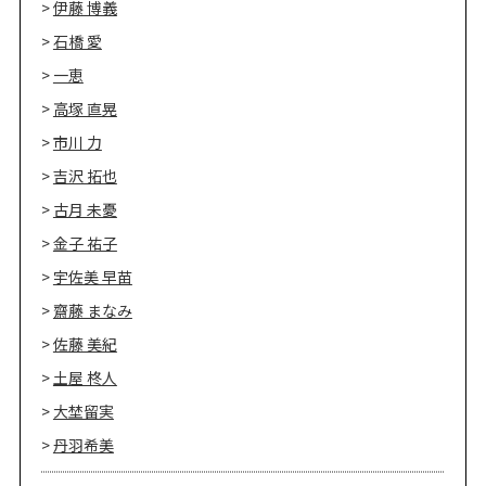
伊藤 博義
石橋 愛
一恵
高塚 直晃
市川 力
吉沢 拓也
古月 未憂
金子 祐子
宇佐美 早苗
齋藤 まなみ
佐藤 美紀
土屋 柊人
大埜留実
丹羽希美