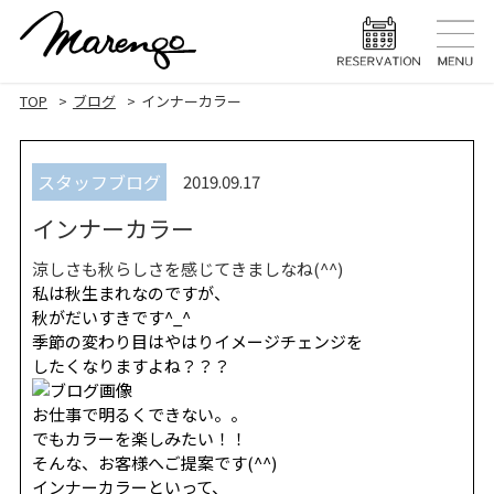
TOP
トップ
TOP
ブログ
インナーカラー
MENU
メニュー
スタッフブログ
2019.09.17
HAIR STYLE
ヘアスタ
インナーカラー
HAIR CARE
ヘアケア
涼しさも秋らしさを感じてきましなね(^^)
HEAD SPA
ヘッドスパ
私は秋生まれなのですが、
秋がだいすきです^_^
EYELASH
季節の変わり目はやはりイメージチェンジを
まつげエク
したくなりますよね？？？
STAFF
スタッフ
お仕事で明るくできない。。
でもカラーを楽しみたい！！
BLOG
ブログ
そんな、お客様へご提案です(^^)
インナーカラーといって、