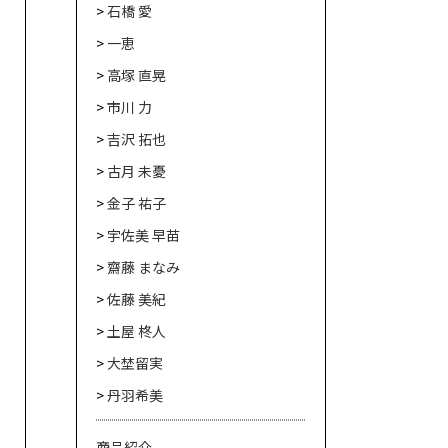
石橋 愛
一恵
高塚 直晃
市川 力
吉沢 拓也
古月 未憂
金子 祐子
宇佐美 早苗
齋藤 まなみ
佐藤 美紀
土屋 柊人
大埜留実
丹羽希美
商品紹介