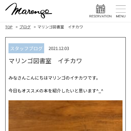
TOP
トップ
TOP
ブログ
マリンゴ図書室 イチカワ
MENU
メニュー
スタッフブログ
2021.12.03
HAIR STYLE
ヘアスタ
マリンゴ図書室 イチカワ
HAIR CARE
ヘアケア
HEAD SPA
ヘッドスパ
みなさんこんにちはマリンゴのイチカワです。
EYELASH
今日もオススメの本を紹介したいと思います^_^
まつげエク
STAFF
スタッフ
BLOG
ブログ