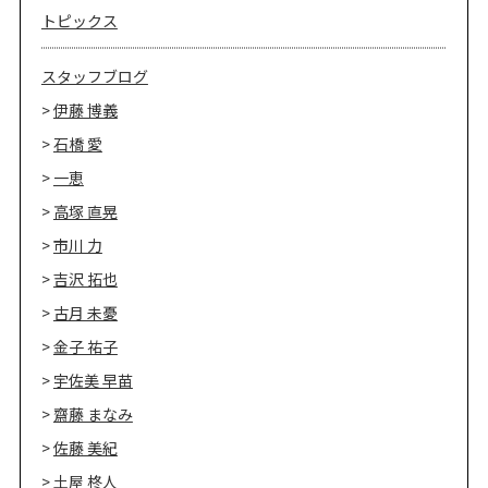
トピックス
スタッフブログ
伊藤 博義
石橋 愛
一恵
高塚 直晃
市川 力
吉沢 拓也
古月 未憂
金子 祐子
宇佐美 早苗
齋藤 まなみ
佐藤 美紀
土屋 柊人