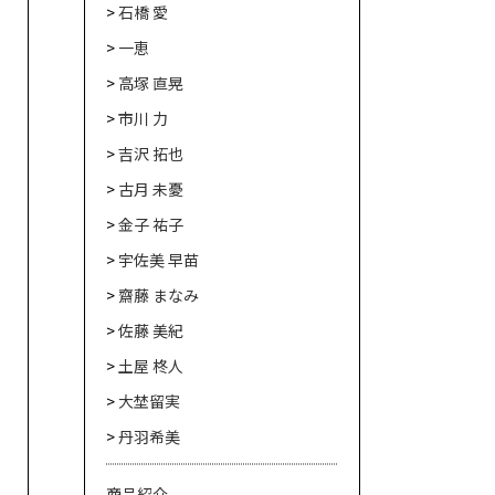
石橋 愛
一恵
高塚 直晃
市川 力
吉沢 拓也
古月 未憂
金子 祐子
宇佐美 早苗
齋藤 まなみ
佐藤 美紀
土屋 柊人
大埜留実
丹羽希美
商品紹介