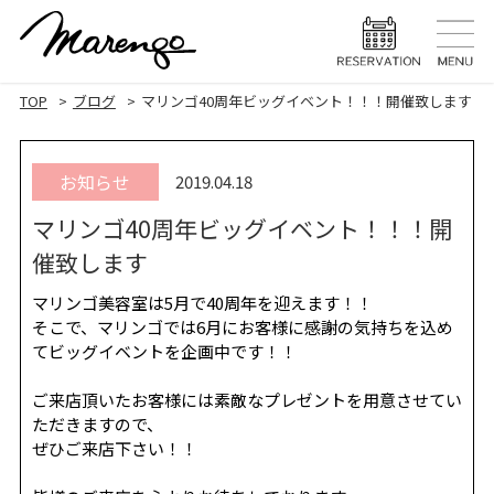
TOP
トップ
TOP
ブログ
マリンゴ40周年ビッグイベント！！！開催致します
MENU
メニュー
お知らせ
2019.04.18
HAIR STYLE
ヘアスタ
マリンゴ40周年ビッグイベント！！！開
HAIR CARE
ヘアケア
催致します
HEAD SPA
ヘッドスパ
マリンゴ美容室は5月で40周年を迎えます！！
そこで、マリンゴでは6月にお客様に感謝の気持ちを込め
EYELASH
まつげエク
てビッグイベントを企画中です！！
STAFF
スタッフ
ご来店頂いたお客様には素敵なプレゼントを用意させてい
ただきますので、
BLOG
ブログ
ぜひご来店下さい！！