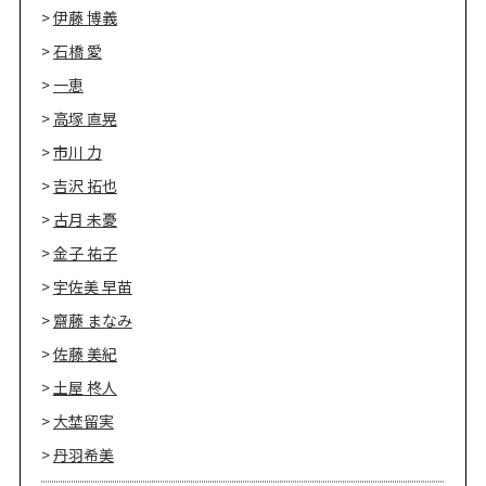
伊藤 博義
石橋 愛
一恵
高塚 直晃
市川 力
吉沢 拓也
古月 未憂
金子 祐子
宇佐美 早苗
齋藤 まなみ
佐藤 美紀
土屋 柊人
大埜留実
丹羽希美