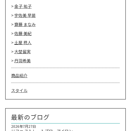
金子 祐子
宇佐美 早苗
齋藤 まなみ
佐藤 美紀
土屋 柊人
大埜留実
丹羽希美
商品紹介
スタイル
最新のブログ
2026年7月27日