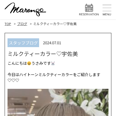
TOP
トップ
TOP
ブログ
ミルクティーカラー♡宇佐美
MENU
メニュー
スタッフブログ
2024.07.01
HAIR STYLE
ヘアスタ
ミルクティーカラー♡宇佐美
HAIR CARE
ヘアケア
こんにちは
うさみです
HEAD SPA
ヘッドスパ
今日はハイトーンミルクティーカラーをご紹介します
EYELASH
♡♡♡
まつげエク
STAFF
スタッフ
BLOG
ブログ