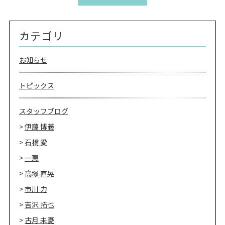
カテゴリ
お知らせ
トピックス
スタッフブログ
伊藤 博義
石橋 愛
一恵
高塚 直晃
市川 力
吉沢 拓也
古月 未憂