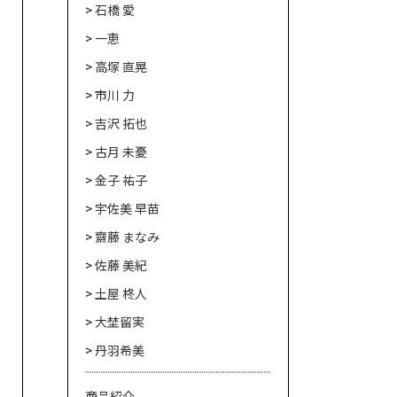
石橋 愛
一恵
高塚 直晃
市川 力
吉沢 拓也
古月 未憂
金子 祐子
宇佐美 早苗
齋藤 まなみ
佐藤 美紀
土屋 柊人
大埜留実
丹羽希美
商品紹介