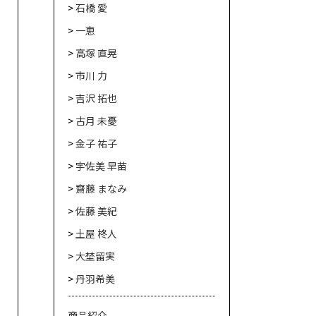
石橋 愛
一恵
高塚 直晃
市川 力
吉沢 拓也
古月 未憂
金子 祐子
宇佐美 早苗
齋藤 まなみ
佐藤 美紀
土屋 柊人
大埜留実
丹羽希美
商品紹介