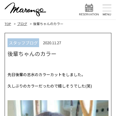
TOP
トップ
TOP
ブログ
後輩ちゃんのカラー
MENU
メニュー
スタッフブログ
2020.11.27
HAIR STYLE
ヘアスタ
後輩ちゃんのカラー
HAIR CARE
ヘアケア
HEAD SPA
ヘッドスパ
先日後輩の志水のカラーカットをしました。
EYELASH
まつげエク
久しぶりのカラーだったので嬉しそうでした(笑)
STAFF
スタッフ
BLOG
ブログ