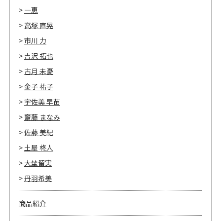
一恵
高塚 直晃
市川 力
吉沢 拓也
古月 未憂
金子 祐子
宇佐美 早苗
齋藤 まなみ
佐藤 美紀
土屋 柊人
大埜留実
丹羽希美
商品紹介