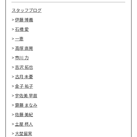
スタッフブログ
伊藤 博義
石橋 愛
一恵
高塚 直晃
市川 力
吉沢 拓也
古月 未憂
金子 祐子
宇佐美 早苗
齋藤 まなみ
佐藤 美紀
土屋 柊人
大埜留実