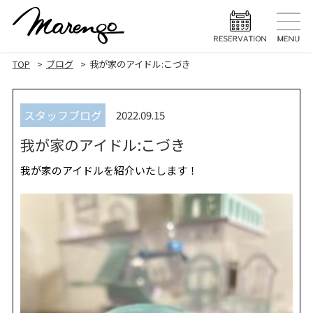
TOP
トップ
TOP
ブログ
我が家のアイドル:こづき
MENU
メニュー
スタッフブログ
2022.09.15
HAIR STYLE
ヘアスタ
我が家のアイドル:こづき
HAIR CARE
ヘアケア
我が家のアイドルを紹介いたします！
HEAD SPA
ヘッドスパ
EYELASH
まつげエク
STAFF
スタッフ
BLOG
ブログ