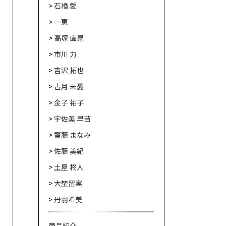
石橋 愛
一恵
高塚 直晃
市川 力
吉沢 拓也
古月 未憂
金子 祐子
宇佐美 早苗
齋藤 まなみ
佐藤 美紀
土屋 柊人
大埜留実
丹羽希美
商品紹介