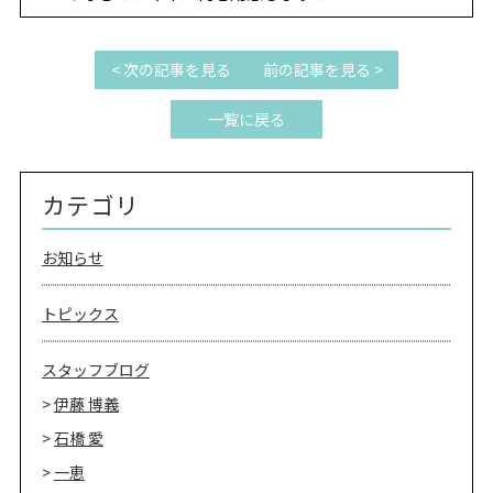
REVIEW
レビュー
SALON INFO
店舗情報
< 次の記事を見る
前の記事を見る >
RECRUIT
採用情報
一覧に戻る
お電話でご予約
カテゴリ
お知らせ
トピックス
スタッフブログ
伊藤 博義
石橋 愛
一恵