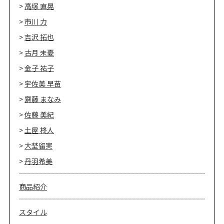
高塚 直晃
市川 力
吉沢 拓也
古月 未憂
金子 祐子
宇佐美 早苗
齋藤 まなみ
佐藤 美紀
土屋 柊人
大埜留実
丹羽希美
商品紹介
スタイル