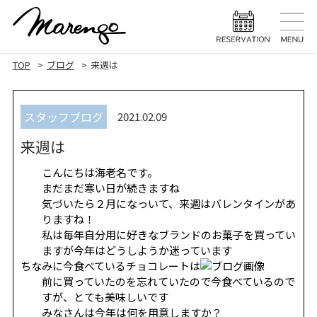
TOP
トップ
TOP
ブログ
来週は
MENU
メニュー
スタッフブログ
2021.02.09
HAIR STYLE
ヘアスタ
来週は
HAIR CARE
ヘアケア
こんにちは海老名です。
HEAD SPA
ヘッドスパ
まだまだ寒い日が続きますね
気づいたら２月になっいて、来週はバレンタインがあ
EYELASH
りますね！
まつげエク
私は毎年自分用に好きなブランドのお菓子を買ってい
ますが今年はどうしようか迷っています
STAFF
スタッフ
ちなみに今食べているチョコレートは
前に買っていたのを忘れていたので今食べているので
BLOG
ブログ
すが、とても美味しいです
みなさんは今年は何を用意しますか？