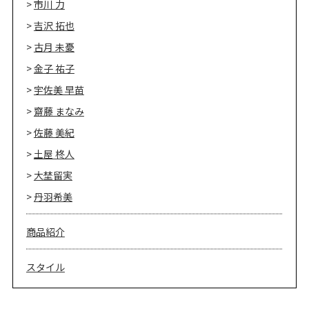
市川 力
吉沢 拓也
古月 未憂
金子 祐子
宇佐美 早苗
齋藤 まなみ
佐藤 美紀
土屋 柊人
大埜留実
丹羽希美
商品紹介
スタイル