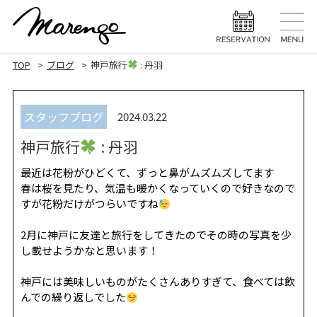
TOP
トップ
TOP
ブログ
神戸旅行
: 丹羽
MENU
メニュー
スタッフブログ
2024.03.22
HAIR STYLE
ヘアスタ
神戸旅行
: 丹羽
HAIR CARE
ヘアケア
最近は花粉がひどくて、ずっと鼻がムズムズしてます
HEAD SPA
ヘッドスパ
春は桜を見たり、気温も暖かくなっていくので好きなので
すが花粉だけがつらいですね
EYELASH
まつげエク
2月に神戸に友達と旅行をしてきたのでその時の写真を少
し載せようかなと思います！
STAFF
スタッフ
神戸には美味しいものがたくさんありすぎて、食べては飲
BLOG
ブログ
んでの繰り返しでした