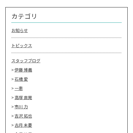
REVIEW
レビュー
SALON INFO
カテゴリ
店舗情報
RECRUIT
採用情報
お知らせ
お電話でご予約
トピックス
スタッフブログ
伊藤 博義
石橋 愛
一恵
高塚 直晃
市川 力
吉沢 拓也
古月 未憂