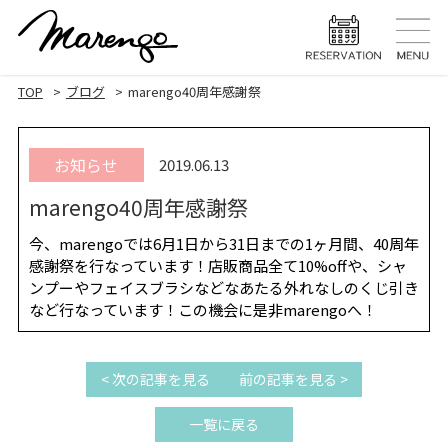
TOP
トップ
TOP
ブログ
marengo40周年感謝祭
MENU
メニュー
お知らせ
2019.06.13
HAIR STYLE
ヘアスタ
marengo40周年感謝祭
HAIR CARE
ヘアケア
今、marengoでは6月1日から31日までの1ヶ月間、40周年
HEAD SPA
ヘッドスパ
感謝祭を行なっています！店販商品全て10%offや、シャ
ンプーやフェイスブラシなどなあたる外れなしのくじ引き
EYELASH
など行なっています！この機会に是非marengoへ！
まつげエク
STAFF
スタッフ
< 次の記事を見る
前の記事を見る >
BLOG
ブログ
一覧に戻る