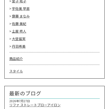
金子 祐子
宇佐美 早苗
齋藤 まなみ
佐藤 美紀
土屋 柊人
大埜留実
丹羽希美
商品紹介
スタイル
最新のブログ
2026年7月27日
リファ ストレートブローアイロン