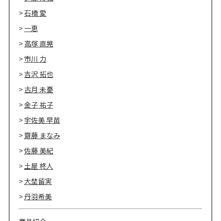
石橋 愛
一恵
高塚 直晃
市川 力
吉沢 拓也
古月 未憂
金子 祐子
宇佐美 早苗
齋藤 まなみ
佐藤 美紀
土屋 柊人
大埜留実
丹羽希美