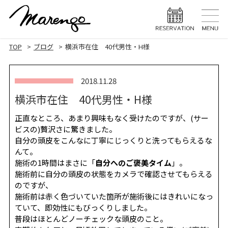
TOP
トップ
TOP
ブログ
横浜市在住 40代男性・H様
MENU
メニュー
2018.11.28
HAIR STYLE
ヘアスタ
横浜市在住 40代男性・H様
HAIR CARE
ヘアケア
正直なところ、あまり興味もなく受けたのですが、(サー
ビスの)贅沢さに驚きました。
HEAD SPA
ヘッドスパ
自分の頭皮をこんなに丁寧にじっくりと洗ってもらえるな
んて。
EYELASH
まつげエク
施術の1時間はまさに「
自分へのご褒美タイム
」。
施術前に自分の頭皮の状態をカメラで確認させてもらえる
STAFF
スタッフ
のですが、
施術前は赤く色づいていた箇所が施術後にはきれいになっ
BLOG
ブログ
ていて、即効性にもびっくりしました。
普段はほとんどノーチェックな頭皮のこと。