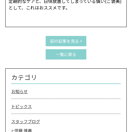
REVIEW
定期的なケアと、日頃放置してしまっている償い(ご褒美)
レビュー
として、これはおススメです。
SALON INFO
店舗情報
RECRUIT
採用情報
前の記事を見る >
お電話でご予約
一覧に戻る
カテゴリ
お知らせ
トピックス
スタッフブログ
伊藤 博義