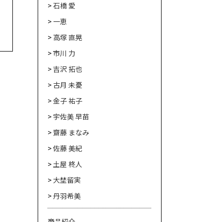
石橋 愛
一恵
高塚 直晃
市川 力
吉沢 拓也
古月 未憂
金子 祐子
宇佐美 早苗
齋藤 まなみ
佐藤 美紀
土屋 柊人
大埜留実
丹羽希美
商品紹介