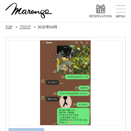
TOP
トップ
TOP
ブログ
2025年04月
MENU
メニュー
HAIR STYLE
ヘアスタ
HAIR CARE
ヘアケア
HEAD SPA
ヘッドスパ
EYELASH
まつげエク
STAFF
スタッフ
BLOG
ブログ