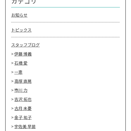
カテゴリ
お知らせ
トピックス
スタッフブログ
伊藤 博義
石橋 愛
一恵
高塚 直晃
市川 力
吉沢 拓也
古月 未憂
金子 祐子
宇佐美 早苗