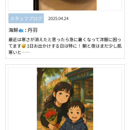
スタッフブログ
2025.04.24
海鮮
: 丹羽
最近は寒さが消えたと思ったら急に暑くなって洋服に困っ
てます
1日お出かけする日は特に！ 朝と夜はまだ少し肌
寒いと……