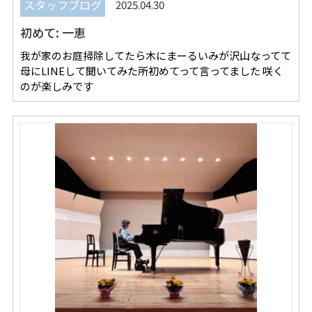
REVIEW
レビュー
スタッフブログ
2025.04.30
初めて: 一恵
SALON INFO
店舗情報
我が家のお庭掃除してたら木にまーるいみが沢山なってて
RECRUIT
採用情報
母にLINEして聞いてみた所初めてって言ってました 咲く
のが楽しみです
お電話でご予約