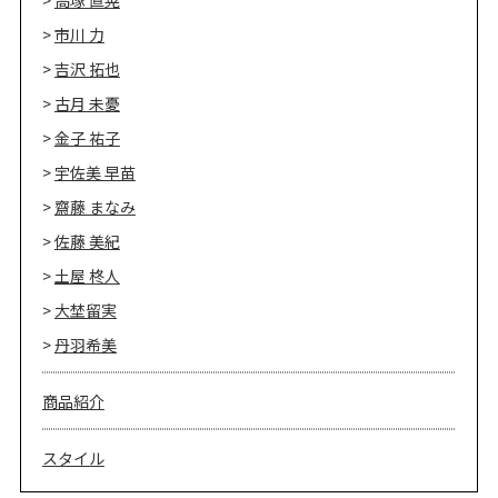
市川 力
吉沢 拓也
古月 未憂
金子 祐子
宇佐美 早苗
齋藤 まなみ
佐藤 美紀
土屋 柊人
大埜留実
丹羽希美
商品紹介
スタイル