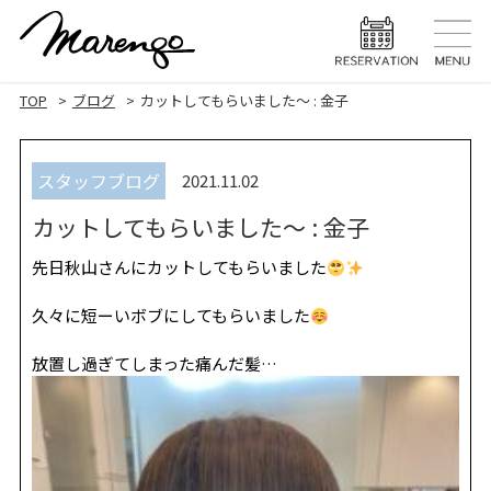
TOP
トップ
TOP
ブログ
カットしてもらいました〜 : 金子
MENU
メニュー
スタッフブログ
2021.11.02
HAIR STYLE
ヘアスタ
カットしてもらいました〜 : 金子
HAIR CARE
ヘアケア
先日秋山さんにカットしてもらいました
HEAD SPA
ヘッドスパ
久々に短ーいボブにしてもらいました
EYELASH
まつげエク
放置し過ぎてしまった痛んだ髪…
STAFF
スタッフ
BLOG
ブログ