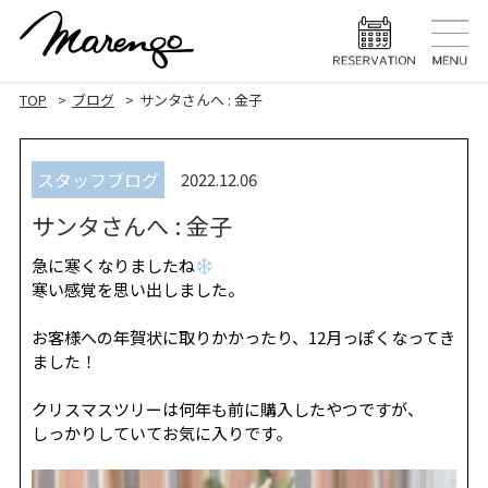
TOP
トップ
TOP
ブログ
サンタさんへ : 金子
MENU
メニュー
スタッフブログ
2022.12.06
HAIR STYLE
ヘアスタ
サンタさんへ : 金子
HAIR CARE
ヘアケア
急に寒くなりましたね
HEAD SPA
ヘッドスパ
寒い感覚を思い出しました。
EYELASH
お客様への年賀状に取りかかったり、12月っぽくなってき
まつげエク
ました！
STAFF
スタッフ
クリスマスツリーは何年も前に購入したやつですが、
しっかりしていてお気に入りです。
BLOG
ブログ