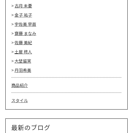
古月 未憂
金子 祐子
宇佐美 早苗
齋藤 まなみ
佐藤 美紀
土屋 柊人
大埜留実
丹羽希美
商品紹介
スタイル
最新のブログ