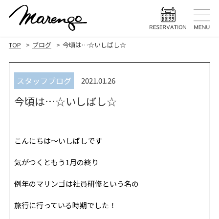
TOP
トップ
TOP
ブログ
今頃は…☆いしばし☆
MENU
メニュー
スタッフブログ
2021.01.26
HAIR STYLE
ヘアスタ
今頃は…☆いしばし☆
HAIR CARE
ヘアケア
HEAD SPA
ヘッドスパ
こんにちは〜いしばしです
EYELASH
まつげエク
気がつくともう1月の終り
STAFF
スタッフ
例年のマリンゴは社員研修という名の
BLOG
ブログ
旅行に行っている時期でした！