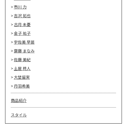
市川 力
吉沢 拓也
古月 未憂
金子 祐子
宇佐美 早苗
齋藤 まなみ
佐藤 美紀
土屋 柊人
大埜留実
丹羽希美
商品紹介
スタイル