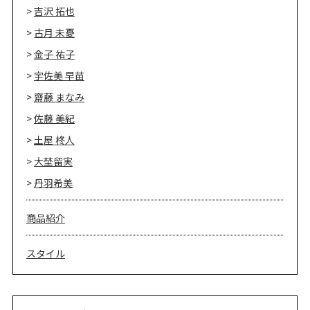
吉沢 拓也
古月 未憂
金子 祐子
宇佐美 早苗
齋藤 まなみ
佐藤 美紀
土屋 柊人
大埜留実
丹羽希美
商品紹介
スタイル