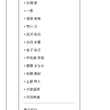
石橋 愛
一恵
高塚 直晃
市川 力
吉沢 拓也
古月 未憂
金子 祐子
宇佐美 早苗
齋藤 まなみ
佐藤 美紀
土屋 柊人
大埜留実
丹羽希美
商品紹介