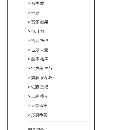
石橋 愛
一恵
高塚 直晃
市川 力
吉沢 拓也
古月 未憂
金子 祐子
宇佐美 早苗
齋藤 まなみ
佐藤 美紀
土屋 柊人
大埜留実
丹羽希美
商品紹介