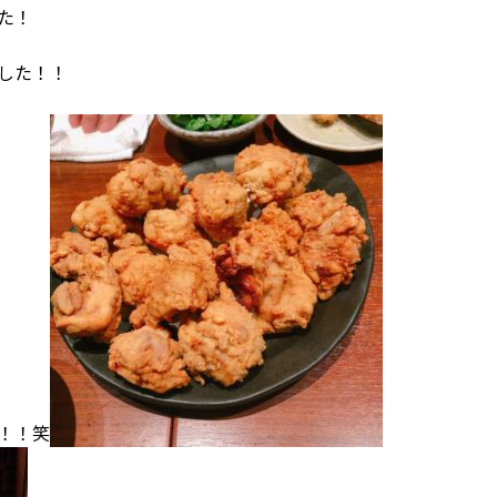
た！
した！！
！！笑