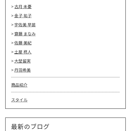
古月 未憂
金子 祐子
宇佐美 早苗
齋藤 まなみ
佐藤 美紀
土屋 柊人
大埜留実
丹羽希美
商品紹介
スタイル
最新のブログ