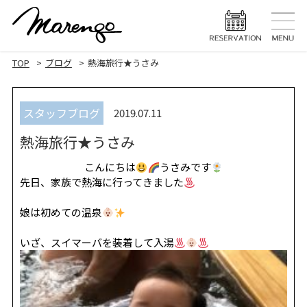
TOP
トップ
TOP
ブログ
熱海旅行★うさみ
MENU
メニュー
スタッフブログ
2019.07.11
HAIR STYLE
ヘアスタ
熱海旅行★うさみ
HAIR CARE
ヘアケア
こんにちは
うさみです
HEAD SPA
ヘッドスパ
先日、家族で熱海に行ってきました
EYELASH
娘は初めての温泉
まつげエク
いざ、スイマーバを装着して入湯
STAFF
スタッフ
BLOG
ブログ