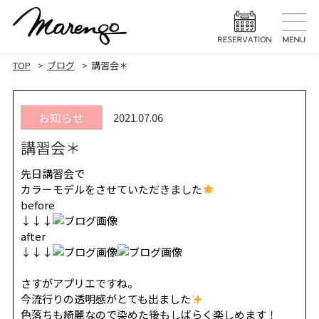
TOP
トップ
TOP
ブログ
講習会＊
MENU
メニュー
お知らせ
2021.07.06
HAIR STYLE
ヘアスタ
講習会＊
HAIR CARE
ヘアケア
先日講習会で
HEAD SPA
ヘッドスパ
カラーモデルをさせていただきました
before
EYELASH
↓↓↓
まつげエク
after
↓↓↓
STAFF
スタッフ
さすがアプリエですね。
BLOG
ブログ
今流行りの透明感がとても出ました
色落ちも綺麗なので染めた後もしばらく楽しめます！