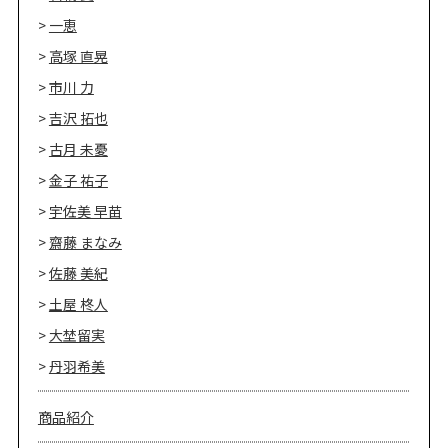
一恵
高塚 直晃
市川 力
吉沢 拓也
古月 未憂
金子 祐子
宇佐美 早苗
齋藤 まなみ
佐藤 美紀
土屋 柊人
大埜留実
丹羽希美
商品紹介