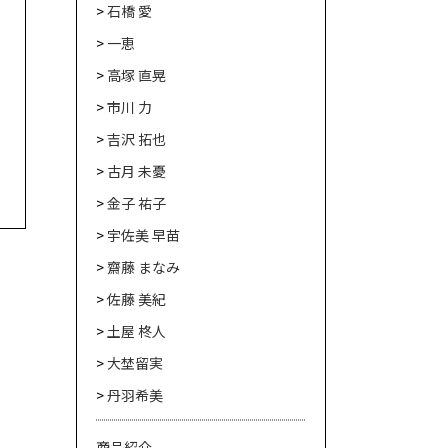
石橋 愛
一恵
高塚 直晃
市川 力
吉沢 拓也
古月 未憂
金子 祐子
宇佐美 早苗
齋藤 まなみ
佐藤 美紀
土屋 柊人
大埜留実
丹羽希美
商品紹介