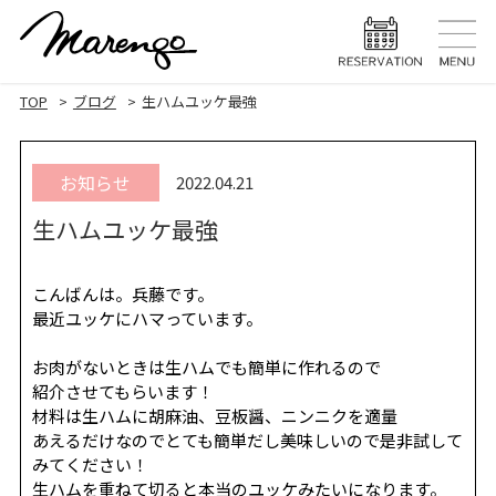
TOP
トップ
TOP
ブログ
生ハムユッケ最強
MENU
メニュー
お知らせ
2022.04.21
HAIR STYLE
ヘアスタ
生ハムユッケ最強
HAIR CARE
ヘアケア
HEAD SPA
ヘッドスパ
こんばんは。兵藤です。
最近ユッケにハマっています。
EYELASH
まつげエク
お肉がないときは生ハムでも簡単に作れるので
紹介させてもらいます！
STAFF
スタッフ
材料は生ハムに胡麻油、豆板醤、ニンニクを適量
あえるだけなのでとても簡単だし美味しいので是非試して
BLOG
ブログ
みてください！
生ハムを重ねて切ると本当のユッケみたいになります。