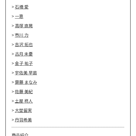
石橋 愛
一恵
高塚 直晃
市川 力
吉沢 拓也
古月 未憂
金子 祐子
宇佐美 早苗
齋藤 まなみ
佐藤 美紀
土屋 柊人
大埜留実
丹羽希美
商品紹介